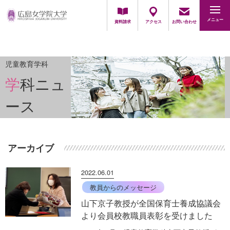
地域・一般の方
採用担当の方
メニュー
資料請求
アクセス
お問い合わせ
児童教育学科
学科ニュ
ース
アーカイブ
2022.06.01
教員からのメッセージ
山下京子教授が全国保育士養成協議会
より会員校教職員表彰を受けました