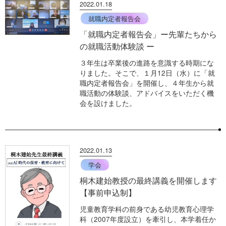
2022.01.18
就職内定者報告会
「就職内定者報告会」ー先輩たちから
の就職活動体験談 ー
３年生は卒業後の進路を意識する時期にな
りました。そこで、１月12日（水）に「就
職内定者報告会」を開催し、４年生から就
職活動の体験談、アドバイスをいただく機
会を設けました。
2022.01.13
学会
桐木建始教授の最終講義を開催します
【事前申込制】
児童教育学科の前身である幼児教育心理学
科（2007年度設立）を牽引し、本学着任か