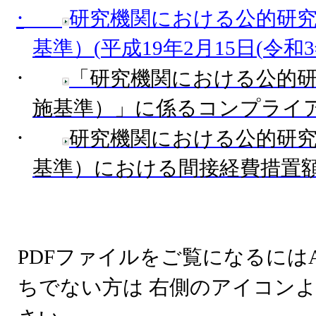
·
研究機関における公的研
基準）
(
平成19
年2
月15
日(
令和3
·
「研究機関における公的
施基準）」に係るコンプライ
·
研究機関における公的研
基準）における間接経費措置
PDF
ファイルをご覧になるには
ちでない方は 右側のアイコン