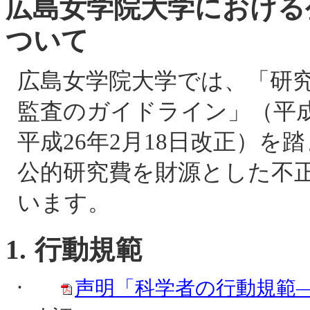
広島女学院大学における
ついて
広島女学院大学では、「研
監査のガイドライン」（平
平成
26
年
2
月
18
日改正）を踏
公的研究費を財源とした不
います。
1.
行動規範
·
声明「科学者の行動規範