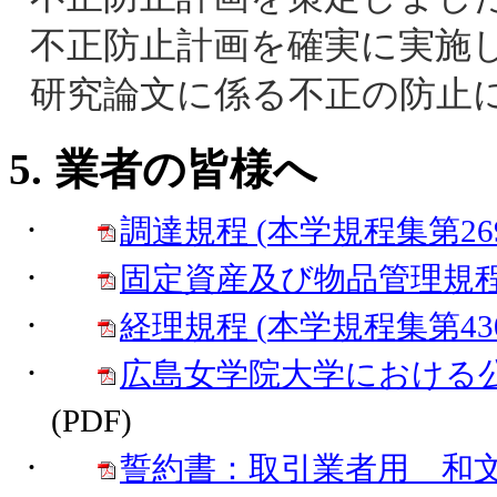
不正防止計画を確実に実施
研究論文に係る不正の防止
5.
業者の皆様へ
·
調達規
程 (
本学規程集第26
·
固定資産及び物品管理規程 
·
経理規程 (
本学規程集第43
·
広島女学院大学における
(PDF)
·
誓約書：取引業者用 和文 