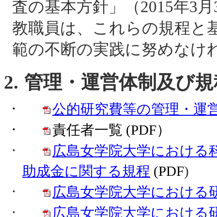
査の基本方針」（
2015
年
3
月
教職員は、これらの規程と
範の不断の実践に努めなけ
2.
管理・運営体制及び規
·
公的研究費等の管理・運
·
責任者一覧
(PDF
）
·
広島女学院大学における
助成金に関する規程
(PDF
)
·
広島女学院大学における
·
広島女学院大学における