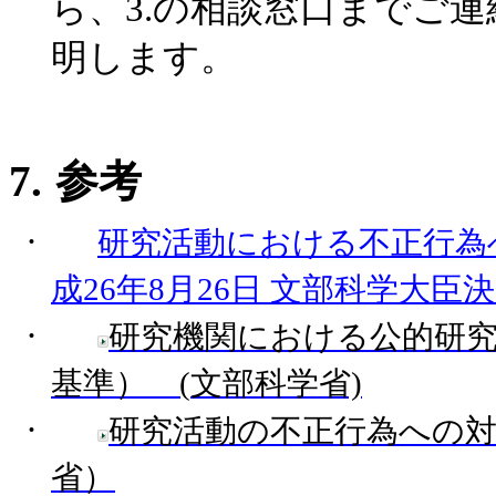
ら、
3.
の相談窓口までご連
明します。
7.
参考
·
研究活動における不正行為
成26
年8
月26
日
文部科学大臣決
·
研究機関における公的研
基準） (
文部科学省)
·
研究活動の不正行為への対
省）