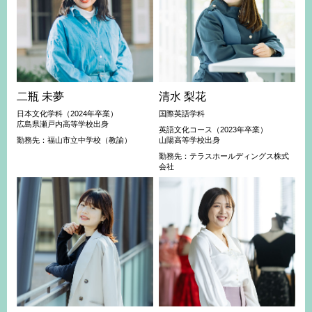
二瓶 未夢
清水 梨花
日本文化学科（2024年卒業）
国際英語学科
広島県瀬戸内高等学校出身
英語文化コース（2023年卒業）
勤務先：福山市立中学校（教諭）
山陽高等学校出身
勤務先：テラスホールディングス株式
会社