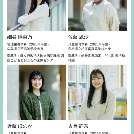
細谷 陽菜乃
佐藤 凪沙
管理栄養学科（2025年卒業）
児童教育学科（2025年卒業）
広島県立西高等学校出身
島根県立松江南高等学校出身
勤務先：独立行政法人国立病院機構 四
勤務先：幼稚園型認定こども園 復活幼
国こどもとおとなの医療センター
稚園
近藤 ほのか
古長 静奈
児童教育学科
児童教育学科（2025年卒業）