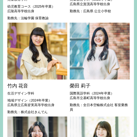
広島県立賀茂高等学校出身
幼児教育コース（2025年卒業）
広陵高等学校出身
勤務先：広島県 公立小学校
勤務先：法輪学園 保育教諭
竹内 花音
榮田 莉子
生活デザイン学科
国際英語学科（2024年卒業）
広島市立基町高等学校出身
地域デザイン（2024年卒業）
広島県立広島皆実高等学校出身
勤務先：全日本空輸株式会社 客室乗務
員
勤務先：株式会社きんでん