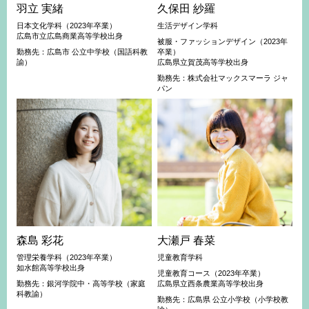
羽立 実緒
久保田 紗羅
日本文化学科（2023年卒業）
生活デザイン学科
広島市立広島商業高等学校出身
被服・ファッションデザイン（2023年
勤務先：広島市 公立中学校（国語科教
卒業）
諭）
広島県立賀茂高等学校出身
勤務先：株式会社マックスマーラ ジャ
パン
森島 彩花
大瀬戸 春菜
管理栄養学科（2023年卒業）
児童教育学科
如水館高等学校出身
児童教育コース（2023年卒業）
勤務先：銀河学院中・高等学校（家庭
広島県立西条農業高等学校出身
科教諭）
勤務先：広島県 公立小学校（小学校教