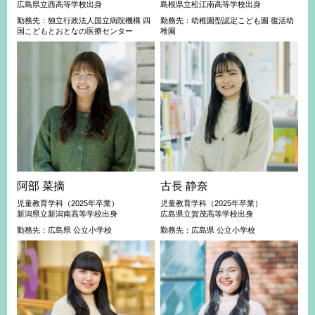
広島県立西高等学校出身
島根県立松江南高等学校出身
勤務先：独立行政法人国立病院機構 四
勤務先：幼稚園型認定こども園 復活幼
国こどもとおとなの医療センター
稚園
阿部 菜摘
古長 静奈
児童教育学科（2025年卒業）
児童教育学科（2025年卒業）
新潟県立新潟南高等学校出身
広島県立賀茂高等学校出身
勤務先：広島県 公立小学校
勤務先：広島県 公立小学校