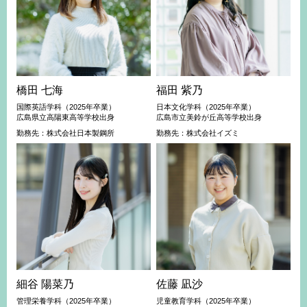
橋田 七海
福田 紫乃
国際英語学科（2025年卒業）
日本文化学科（2025年卒業）
広島県立高陽東高等学校出身
広島市立美鈴が丘高等学校出身
勤務先：株式会社日本製鋼所
勤務先：株式会社イズミ
細谷 陽菜乃
佐藤 凪沙
管理栄養学科（2025年卒業）
児童教育学科（2025年卒業）