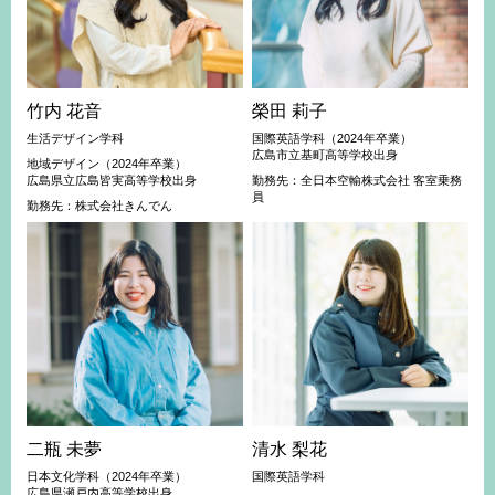
竹内 花音
榮田 莉子
生活デザイン学科
国際英語学科（2024年卒業）
広島市立基町高等学校出身
地域デザイン（2024年卒業）
広島県立広島皆実高等学校出身
勤務先：全日本空輸株式会社 客室乗務
員
勤務先：株式会社きんでん
二瓶 未夢
清水 梨花
日本文化学科（2024年卒業）
国際英語学科
広島県瀬戸内高等学校出身