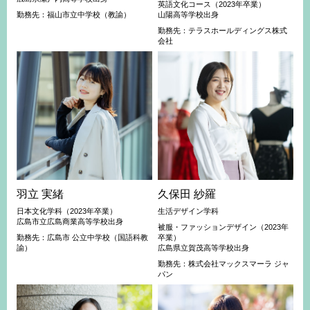
英語文化コース（2023年卒業）
勤務先：福山市立中学校（教諭）
山陽高等学校出身
勤務先：テラスホールディングス株式
会社
羽立 実緒
久保田 紗羅
日本文化学科（2023年卒業）
生活デザイン学科
広島市立広島商業高等学校出身
被服・ファッションデザイン（2023年
勤務先：広島市 公立中学校（国語科教
卒業）
諭）
広島県立賀茂高等学校出身
勤務先：株式会社マックスマーラ ジャ
パン