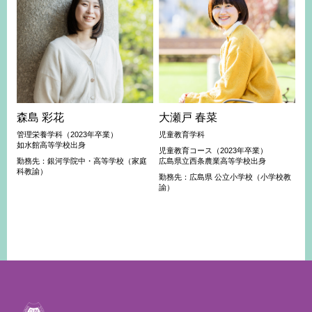
森島 彩花
大瀬戸 春菜
管理栄養学科（2023年卒業）
児童教育学科
如水館高等学校出身
児童教育コース（2023年卒業）
勤務先：銀河学院中・高等学校（家庭
広島県立西条農業高等学校出身
科教諭）
勤務先：広島県 公立小学校（小学校教
諭）