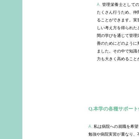
A.
管理栄養士としての専門知識はもちろん、グループワークを
たくさん行うため、仲
ることができます。実
しい考え方を得られた
間の学びを通じて管理
善のためにどのように
ました。その中で知識
力も大きく高めること
本学の各種サポート
A.
私は病院への就職を希望していました。就職活動の時期が4年生の後半と遅く、周りの学生が次々と内定を得る中で、国家試験の
勉強や病院実習が重なり、