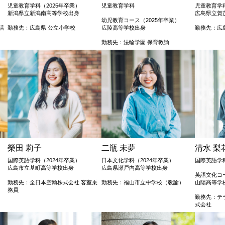
児童教育学科（2025年卒業）
児童教育学科
児童教育学科
新潟県立新潟南高等学校出身
広島県立賀
幼児教育コース（2025年卒業）
活
勤務先：広島県 公立小学校
広陵高等学校出身
勤務先：広
勤務先：法輪学園 保育教諭
榮田 莉子
二瓶 未夢
清水 梨
国際英語学科（2024年卒業）
日本文化学科（2024年卒業）
国際英語学
広島市立基町高等学校出身
広島県瀬戸内高等学校出身
英語文化コー
勤務先：全日本空輸株式会社 客室乗
勤務先：福山市立中学校（教諭）
山陽高等学
務員
勤務先：テ
式会社