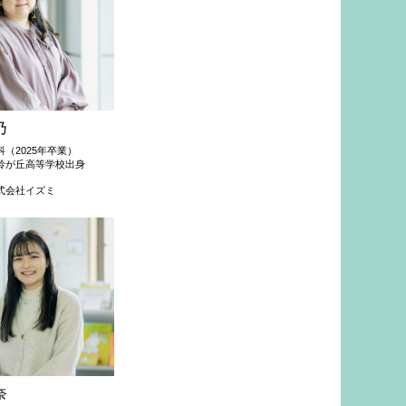
乃
（2025年卒業）
鈴が丘高等学校出身
式会社イズミ
奈