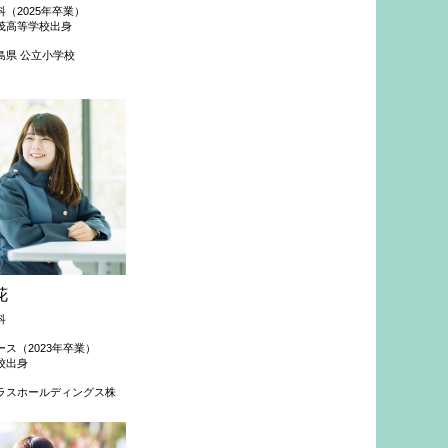
（2025年卒業）
茂高等学校出身
島県 公立小学校
花
科
ス（2023年卒業）
校出身
ラスホールディングス株