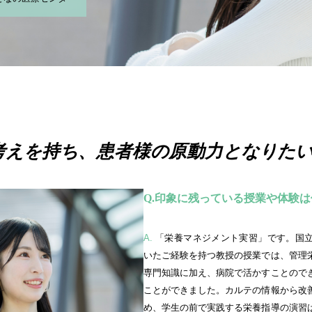
考えを持ち、
患者様の原動力となりた
印象に残っている授業や体験は
A.
「栄養マネジメント実習」です。国立病院機構で勤務されて
いたご経験を持つ教授の授業では、管理
専門知識に加え、病院で活かすことので
ことができました。カルテの情報から改
め、学生の前で実践する栄養指導の演習