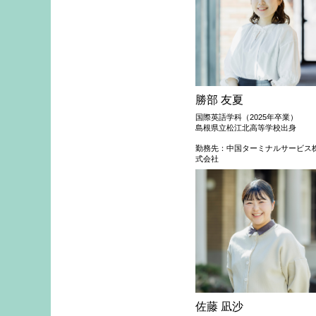
勝部 友夏
国際英語学科（2025年卒業）
島根県立松江北高等学校出身
勤務先：中国ターミナルサービス
式会社
佐藤 凪沙