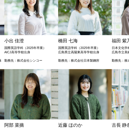
小出 佳澄
橋田 七海
福田 紫
国際英語学科（2025年卒業）
国際英語学科（2025年卒業）
日本文化学科
AICJ高等学校出身
広島県立高陽東高等学校出身
広島市立美
株
勤務先：株式会社シンコー
勤務先：株式会社日本製鋼所
勤務先：株
阿部 菜摘
近藤 ほのか
古長 静