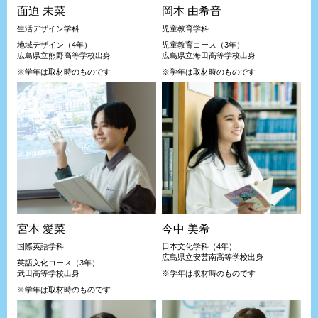
面迫 未菜
岡本 由希音
生活デザイン学科
児童教育学科
地域デザイン（4年）
児童教育コース（3年）
広島県立熊野高等学校出身
広島県立海田高等学校出身
※学年は取材時のものです
※学年は取材時のものです
宮本 愛菜
今中 美希
国際英語学科
日本文化学科（4年）
広島県立安芸南高等学校出身
英語文化コース（3年）
武田高等学校出身
※学年は取材時のものです
※学年は取材時のものです