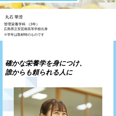
丸石 華澄
管理栄養学科 （3年）
広島県立安芸南高等学校出身
※学年は取材時のものです
確かな栄養学を
身につけ、
誰からも頼られる人に