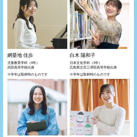
網䑓地 佳歩
白木 陽和子
児童教育学科（4年）
日本文化学科（3年）
武田高等学校出身
広島県立呉三津田高等学校出身
※学年は取材時のものです
※学年は取材時のものです