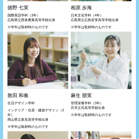
德野 七実
相原 歩海
国際英語学科（3年）
日本文化学科（4年）
広島県立西条農業高等学校出身
広島県立広島皆実高等学校出身
※学年は取材時のものです
※学年は取材時のものです
敦田 和奏
麻生 朋実
生活デザイン学科
管理栄養学科（3年）
呉市立呉高等学校出身
インテリア・住居・建築デザイン（3
年）
※学年は取材時のものです
岡山県立新見高等学校出身
※学年は取材時のものです