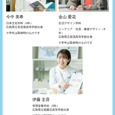
今中 美希
金山 愛花
日本文化学科（4年）
生活デザイン学科
広島県立安芸南高等学校出身
インテリア・住居・建築デザイン（4
※学年は取材時のものです
年）
広島県立賀茂高等学校出身
※学年は取材時のものです
伊藤 圭音
管理栄養学科（3年）
広島県立祇園北高等学校出身