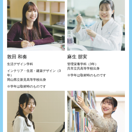
敦田 和奏
麻生 朋実
生活デザイン学科
管理栄養学科（3年）
呉市立呉高等学校出身
インテリア・住居・建築デザイン（3
年）
※学年は取材時のものです
岡山県立新見高等学校出身
※学年は取材時のものです