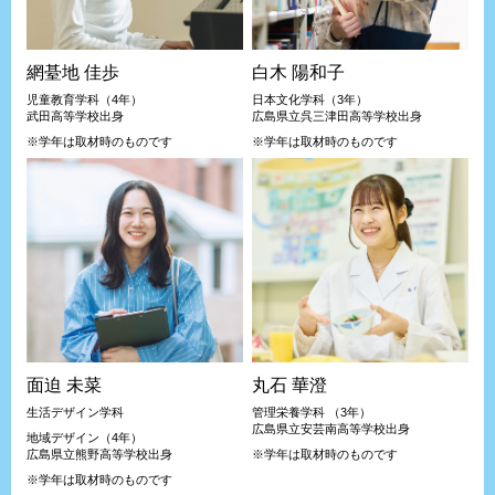
網䑓地 佳歩
白木 陽和子
児童教育学科（4年）
日本文化学科（3年）
武田高等学校出身
広島県立呉三津田高等学校出身
※学年は取材時のものです
※学年は取材時のものです
面迫 未菜
丸石 華澄
生活デザイン学科
管理栄養学科 （3年）
広島県立安芸南高等学校出身
地域デザイン（4年）
広島県立熊野高等学校出身
※学年は取材時のものです
※学年は取材時のものです