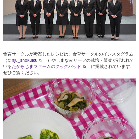
食育サークルが考案したレシピは、食育サークルのインスタグラム
（
＠hju_shokuiku
）やしまなみリーフの栽培・販売が行われて
いる
たからじまファームのクックパッド
に掲載されています。
ぜひご覧ください。