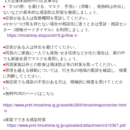
【大型連休期間中の注意事項】
●
「3つの密」を避ける、マスク、手洗い（消毒）、発熱時は外出し
ないなどの基本的な感染防止対策を徹底しましょう。
●
症状がある人は医療機関を受診してください。
※かかりつけ医を持たない場合や相談先に迷うときは受診・相談セン
ター（積極ガードダイヤル）を利用しましょう。
https://hiroshima.stopcovid19.jp/flow
●
症状がある人は外出を避けてください。
●
同居のご家族に一人でも発熱･せき症状などが出た場合は、家の中
でも家族全員でマスクを着用しましょう。
●
同居家族以外との飲食は飛沫防止等の対策を取ってください。
●
県境を越える移動については、行き先の地域の要請を確認し、慎重
に判断してください。
●
無症状でも感染の不安がある方は、積極的に検査を受けてくださ
い。
※無料PCRのページはこちら
https://www.pref.hiroshima.lg.jp/soshiki/269/hiroshimapcrcenter.html
※家庭でできる感染対策
https://www.pref.hiroshima.lg.jp/uploaded/attachment/415367.pdf