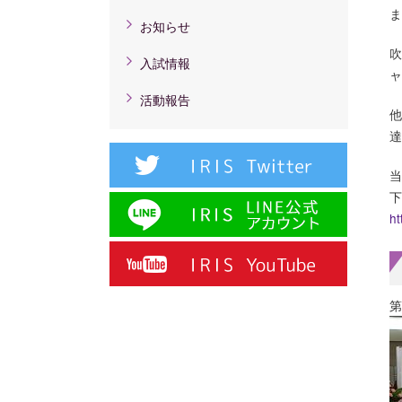
ま
お知らせ
吹
入試情報
ャ
活動報告
他
達
当
下
ht
第