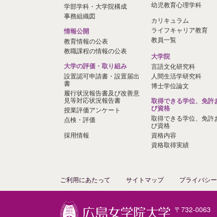
幼児教育心理学科
学部学科・大学院構成
事務組織図
カリキュラム
ライフキャリア教育
情報公開
教員一覧
教育情報の公表
教職課程の情報の公表
大学院
大学の評価・取り組み
言語文化研究科
設置認可申請書・設置届出
人間生活学研究科
書
博士学位論文
履行状況報告書及び改善意
見等対応状況報告書
取得できる学位、免許
び資格
授業評価アンケート
取得できる学位、免許
点検・評価
び資格
採用情報
資格内容
資格取得実績
ご利用にあたって
サイトマップ
プライバシー
〒732-006