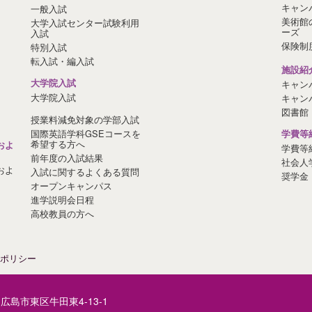
キャン
一般入試
美術館
大学入試センター試験利用
ーズ
入試
保険制
特別入試
転入試・編入試
施設紹
大学院入試
キャン
大学院入試
キャン
図書館
授業料減免対象の学部入試
国際英語学科GSEコースを
学費等
希望する方へ
およ
学費等
前年度の入試結果
社会人
およ
入試に関するよくある質問
奨学金
オープンキャンパス
進学説明会日程
高校教員の方へ
ポリシー
3
広島市東区牛田東4-13-1