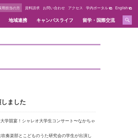
採用担当の方
資料請求
お問い合わせ
アクセス
学内ポータル
English
地域連携
キャンパスライフ
留学・国際交流
セージ
情報公開
学位、免許および資格
採用担当の方へ
施設紹介
国際交流センター
オリジナルサイト
教育情報の公表
取得できる学位、免許および資格
採用担当の方へ
キャンパスマップ
教職課程の情報の公表
資格内容
キャンパス周辺ガイド
いて
資格取得実績
図書館
大学の評価・取り組み
へ
図書館オリジナルサイト
設置認可申請書・設置届出書
総合研究所オリジナルサイト
履行状況報告書及び
演しました
学費等納入金・奨学金
改善意見等対応状況報告書
ズ
FDに関する活動
学費等納入金
0回大学競宴！シャレオ大学生コンサート〜なかちゃ
点検・評価
社会人学生学費等納入方法
採用情報
は吹奏楽部とこどものうた研究会の学生が出演し
奨学金・教育ローン