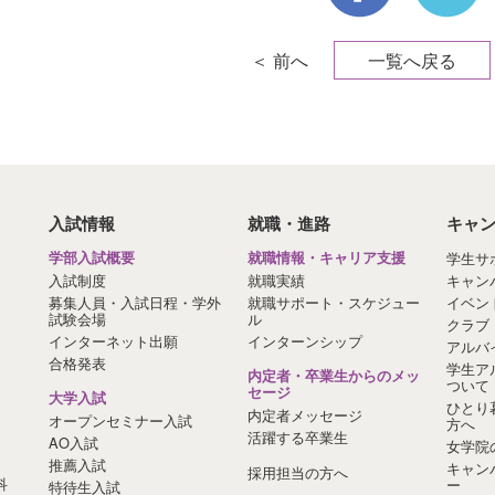
＜ 前へ
一覧へ戻る
入試情報
就職・進路
キャ
学部入試概要
就職情報・キャリア支援
学生サ
入試制度
就職実績
キャン
募集人員・入試日程・学外
就職サポート・スケジュー
イベン
試験会場
ル
クラブ
インターネット出願
インターンシップ
アルバ
合格発表
学生ア
内定者・卒業生からのメッ
ついて
セージ
大学入試
ひとり
内定者メッセージ
オープンセミナー入試
方へ
活躍する卒業生
AO入試
女学院
推薦入試
キャン
採用担当の方へ
科
ー
特待生入試