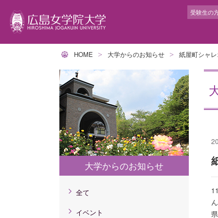
受験生の
HOME
大学からのお知らせ
紙屋町シャレ
学生サポート
大
学
就
キ
提
交
トータル型サポート
学
人
就
キ
グ
アカデミック・サポート・センター
広
人
就
イ
ム
ボランティアセンター
建
人
イ
長
障がい学生高等教育支援室
動
人
短
2
ハラスメント相談
人
教
健康管理センター
カ
大学からのお知らせ
学
カウンセリングルーム
ラ
教
宗教センター
教
1
全て
研
ん
と
イベント
県