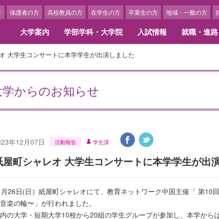
方
保護者の方
高校教員の方
在学生の方
卒業生の方
地域・一般の方
大学案内
学部学科・大学院
入試情報
就職・進路
オ 大学生コンサートに本学学生が出演しました
学概要
部学科
職情報・キャリア支援
ャンパスカレンダー
携校・交流校一覧
3つのポリシー
大学院
内定者・卒業生からのメッ
学生生活
留学に関する費用・奨学金
アセスメント･ポリシー
換留学提携校紹介
留学体験談
大学からのお知らせ
長あいさつ
文学部 国際英語学科
職実績
ャンパスカレンダー
言語文化研究科
内定者メッセージ
クラブ・サークル
ローバル・アウトリーチ・プログラ
学内でできる国際交流活動
ディプロマ・ポリシー
島女学院大学の歩み
文学部 日本文化学科
職サポート・スケジュール
ベント紹介
人間生活学研究科
活躍する卒業生
アルバイト紹介
カリキュラム・ポリシー
学の精神
間生活学部 生活デザイン学科
ンターンシップ
博士学位論文
学生アルバイト求人申込につ
期プログラム（1学期以上）
アドミッション・ポリシー
画ギャラリー
間生活学部 管理栄養学科
ひとり暮らしを希望される方
期プログラム（1学期以内）
023年12月07日
アセスメント・ポリシー
活動報告
学生課
間生活学部 児童教育学科
女学院の学食
育研究上の目的
紙屋町シャレオ 大学生コンサートに本学学生が出
リキュラム
キャンパスニュース
組織図
部・学科の人材養成に関する目的と
イフキャリア教育
美術館のキャンパスメンバー
育研究上の目的
学部学科・大学院構成
員一覧
保険制度
1月26日(日）紙屋町シャレオにて、教育ネットワーク中国主催「 第1
究科・専攻の人材養成に関する目的
事務組織図
音楽の輪〜」が行われました。
教育研究上の目的
内の大学・短期大学10校から20組の学生グループが参加し、本学から