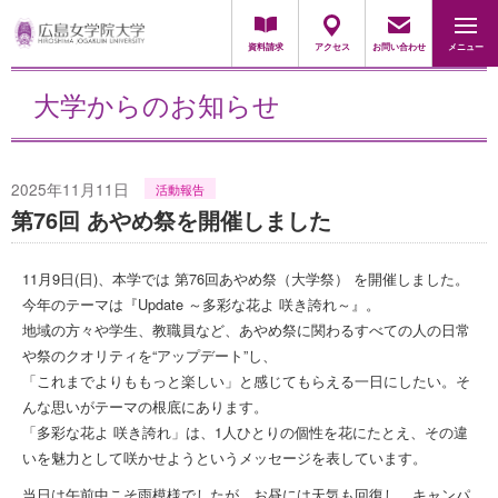
地域・一般の方
採用担当の方
資料請求
アクセス
お問い合わせ
メニュー
大学からのお知らせ
2025年11月11日
活動報告
第76回 あやめ祭を開催しました
11月9日(日)、本学では 第76回あやめ祭（大学祭） を開催しました。
今年のテーマは『Update ～多彩な花よ 咲き誇れ～』。
地域の方々や学生、教職員など、あやめ祭に関わるすべての人の日常
や祭のクオリティを“アップデート”し、
「これまでよりももっと楽しい」と感じてもらえる一日にしたい。そ
んな思いがテーマの根底にあります。
「多彩な花よ 咲き誇れ」は、1人ひとりの個性を花にたとえ、その違
いを魅力として咲かせようというメッセージを表しています。
当日は午前中こそ雨模様でしたが、お昼には天気も回復し、キャンパ