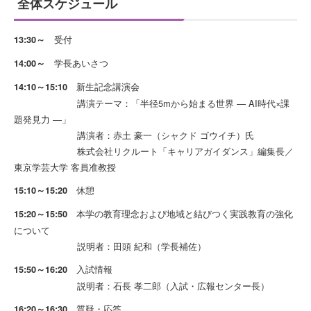
全体スケジュール
受付
13:30～
学長あいさつ
14:00～
新生記念講演会
14:10～15:10
講演テーマ：「半径5mから始まる世界 ― AI時代×課
題発見力 ―」
講演者：赤土 豪一（シャクド ゴウイチ）氏
株式会社リクルート「キャリアガイダンス」編集長／
東京学芸大学 客員准教授
休憩
15:10～15:20
本学の教育理念および地域と結びつく実践教育の強化
15:20～15:50
について
説明者：田頭 紀和（学長補佐）
入試情報
15:50～16:20
説明者：石長 孝二郎（入試・広報センター長）
質疑・応答
16:20～16:30