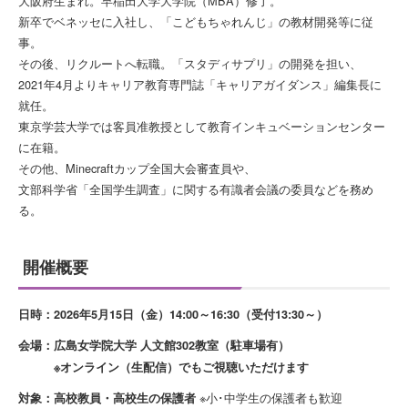
大阪府生まれ。早稲田大学大学院（MBA）修了。
新卒でベネッセに入社し、「こどもちゃれんじ」の教材開発等に従
事。
その後、リクルートへ転職。「スタディサプリ」の開発を担い、
2021年4月よりキャリア教育専門誌「キャリアガイダンス」編集長に
就任。
東京学芸大学では客員准教授として教育インキュベーションセンター
に在籍。
その他、Minecraftカップ全国大会審査員や、
文部科学省「全国学生調査」に関する有識者会議の委員などを務め
る。
開催概要
日時：2026年5月15日（金）14:00～16:30（受付13:30～）
会場：広島女学院大学 人文館302教室（駐車場有）
※オンライン（生配信）でもご視聴いただけます
※小･中学生の保護者も歓迎
対象：高校教員・高校生の保護者