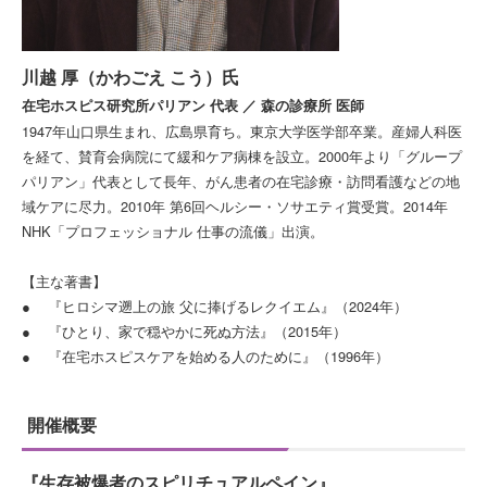
川越 厚（かわごえ こう）氏
在宅ホスピス研究所パリアン 代表 ／ 森の診療所 医師
1947年山口県生まれ、広島県育ち。東京大学医学部卒業。産婦人科医
を経て、賛育会病院にて緩和ケア病棟を設立。2000年より「グループ
パリアン」代表として長年、がん患者の在宅診療・訪問看護などの地
域ケアに尽力。2010年 第6回ヘルシー・ソサエティ賞受賞。2014年
NHK「プロフェッショナル 仕事の流儀」出演。
【主な著書】
● 『ヒロシマ遡上の旅 父に捧げるレクイエム』（2024年）
● 『ひとり、家で穏やかに死ぬ方法』（2015年）
● 『在宅ホスピスケアを始める人のために』（1996年）
開催概要
『生存被爆者のスピリチュアルペイン』