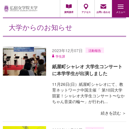
採用担当の方
資料請求
アクセス
お問い合わせ
メニュー
大学からのお知らせ
2023年12月07日
活動報告
学生課
紙屋町シャレオ 大学生コンサート
に本学学生が出演しました
11月26日(日）紙屋町シャレオにて、教
育ネットワーク中国主催「 第10回大学
競宴！シャレオ大学生コンサート〜なか
ちゃん音楽の輪〜」が行われ...
続きを読む ＞