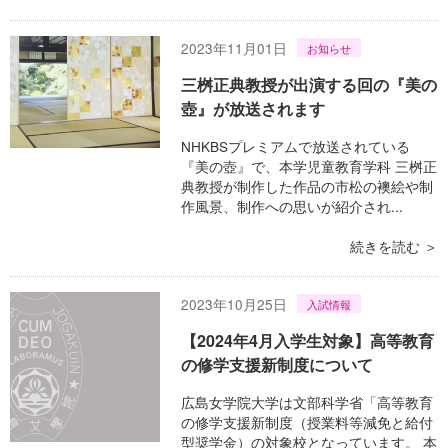
2023年11月01日
お知らせ
三桝正典教授が出演する回の『美の
壺』が放送されます
NHKBSプレミアムで放送されている
『美の壺』で、本学児童教育学科 三桝正
典教授が制作した作品の市松の襖絵や制
作風景、制作への思いが紹介され...
続きを読む ＞
2023年10月25日
入試情報
【2024年4月入学生対象】高等教育
の修学支援新制度について
広島女学院大学は文部科学省「高等教育
の修学支援新制度（授業料等減免と給付
型奨学金）の対象校となっています。 本