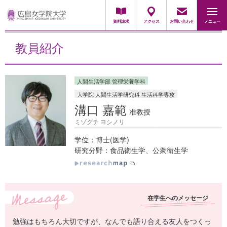
地域・一般の方
採用担当の方
資料請求
アクセス
お問い合わせ
メニュー
教員紹介
人間生活学部 管理栄養学科
大学院 人間生活学研究科 生活科学専攻
溝口 嘉範
准教授
ミゾグチ ヨシノリ
学位：博士(医学)
研究分野：食品衛生学、公衆衛生学
在学生へのメッセージ
勉強はもちろん大切ですが、なんでも語り合える友人をつくっ