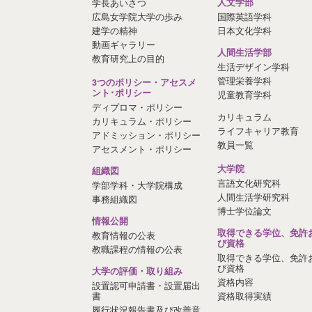
学長あいさつ
人文学部
広島女学院大学の歩み
国際英語学科
建学の精神
日本文化学科
動画ギャラリー
人間生活学部
教育研究上の目的
生活デザイン学科
管理栄養学科
3つのポリシー・アセスメ
ント･ポリシー
児童教育学科
ディプロマ・ポリシー
カリキュラム
カリキュラム・ポリシー
ライフキャリア教育
アドミッション・ポリシー
教員一覧
アセスメント・ポリシー
大学院
組織図
言語文化研究科
学部学科・大学院構成
人間生活学研究科
事務組織図
博士学位論文
情報公開
取得できる学位、免許
教育情報の公表
び資格
教職課程の情報の公表
取得できる学位、免許
び資格
大学の評価・取り組み
資格内容
設置認可申請書・設置届出
書
資格取得実績
履行状況報告書及び改善意