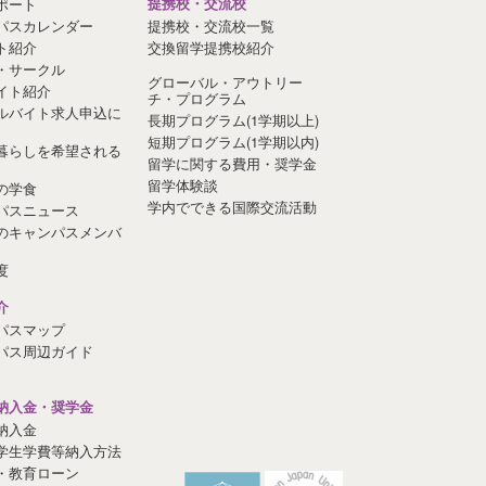
ポート
提携校・交流校
パスカレンダー
提携校・交流校一覧
ト紹介
交換留学提携校紹介
・サークル
グローバル・アウトリー
イト紹介
チ・プログラム
ルバイト求人申込に
長期プログラム(1学期以上)
短期プログラム(1学期以内)
暮らしを希望される
留学に関する費用・奨学金
留学体験談
の学食
学内でできる国際交流活動
パスニュース
のキャンパスメンバ
度
介
パスマップ
パス周辺ガイド
納入金・奨学金
納入金
学生学費等納入方法
・教育ローン