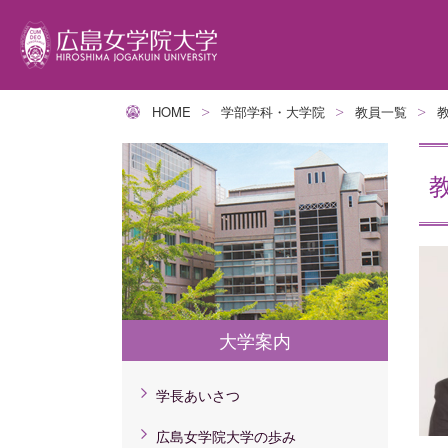
HOME
学部学科・大学院
教員一覧
学生サポート
大
学
就
キ
提
交
トータル型サポート
学
人
就
キ
グ
アカデミック・サポート・センター
広
人
就
イ
ム
ボランティアセンター
建
人
イ
長
障がい学生高等教育支援室
動
人
短
ハラスメント相談
人
教
健康管理センター
カ
大学案内
学
カウンセリングルーム
ラ
教
宗教センター
教
学長あいさつ
研
と
広島女学院大学の歩み