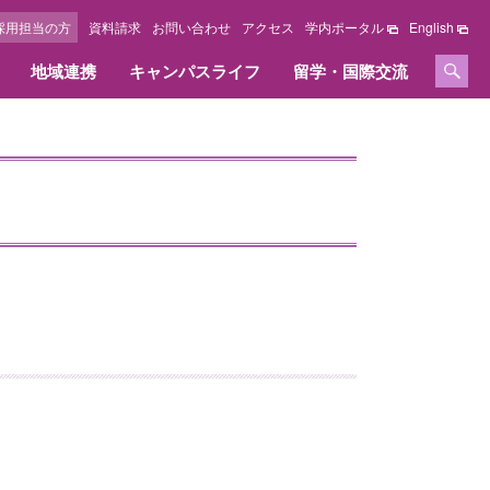
採用担当の方
資料請求
お問い合わせ
アクセス
学内ポータル
English
地域連携
キャンパスライフ
留学・国際交流
セージ
情報公開
学位、免許および資格
採用担当の方へ
施設紹介
国際交流センター
オリジナルサイト
教育情報の公表
取得できる学位、免許および資格
採用担当の方へ
キャンパスマップ
教職課程の情報の公表
資格内容
キャンパス周辺ガイド
いて
資格取得実績
図書館
大学の評価・取り組み
へ
図書館オリジナルサイト
設置認可申請書・設置届出書
総合研究所オリジナルサイト
履行状況報告書及び
学費等納入金・奨学金
改善意見等対応状況報告書
ズ
FDに関する活動
学費等納入金
点検・評価
社会人学生学費等納入方法
採用情報
奨学金・教育ローン