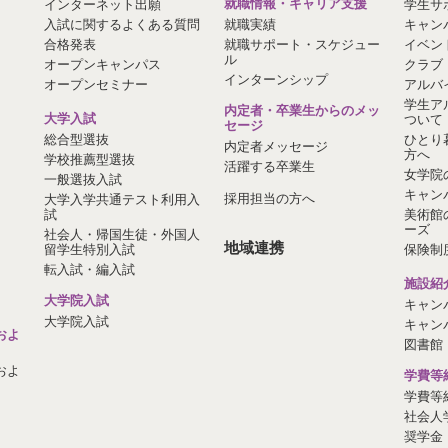
インターネット出願
就職情報・キャリア支援
学生サ
入試に関するよくある質問
就職実績
キャン
合格発表
就職サポート・スケジュー
イベン
ル
オープンキャンパス
クラブ
インターンシップ
オープンセミナー
アルバ
学生ア
内定者・卒業生からのメッ
大学入試
ついて
セージ
総合型選抜
ひとり
内定者メッセージ
方へ
学校推薦型選抜
活躍する卒業生
女学院
一般選抜入試
キャン
採用担当の方へ
大学入学共通テスト利用入
試
美術館
ーズ
社会人・帰国生徒・外国人
地域連携
留学生特別入試
保険制
転入試・編入試
施設紹
大学院入試
キャン
大学院入試
キャン
およ
図書館
およ
学費等
学費等
社会人
奨学金