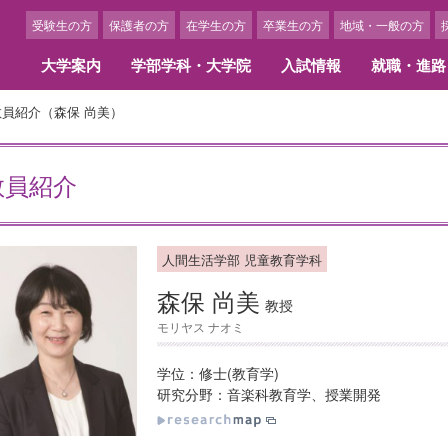
受験生の方
保護者の方
在学生の方
卒業生の方
地域・一般の方
大学案内
学部学科・大学院
入試情報
就職・進路
教員紹介（森保 尚美）
学概要
部学科
職情報・キャリア支援
ャンパスカレンダー
携校・交流校一覧
3つのポリシー
大学院
内定者・卒業生からのメッ
学生生活
留学に関する費用・奨学金
アセスメント･ポリシー
換留学提携校紹介
留学体験談
教員紹介
長あいさつ
文学部 国際英語学科
職実績
ャンパスカレンダー
言語文化研究科
内定者メッセージ
クラブ・サークル
ローバル・アウトリーチ・プログラ
学内でできる国際交流活動
ディプロマ・ポリシー
島女学院大学の歩み
文学部 日本文化学科
職サポート・スケジュール
ベント紹介
人間生活学研究科
活躍する卒業生
アルバイト紹介
カリキュラム・ポリシー
学の精神
間生活学部 生活デザイン学科
ンターンシップ
博士学位論文
学生アルバイト求人申込につ
期プログラム（1学期以上）
人間生活学部 児童教育学科
アドミッション・ポリシー
画ギャラリー
間生活学部 管理栄養学科
ひとり暮らしを希望される方
期プログラム（1学期以内）
アセスメント・ポリシー
森保 尚美
間生活学部 児童教育学科
女学院の学食
教授
育研究上の目的
モリヤス ナオミ
リキュラム
キャンパスニュース
組織図
部・学科の人材養成に関する目的と
イフキャリア教育
美術館のキャンパスメンバー
育研究上の目的
学位：修士(教育学)
学部学科・大学院構成
員一覧
保険制度
研究分野：音楽科教育学、授業開発
究科・専攻の人材養成に関する目的
事務組織図
教育研究上の目的