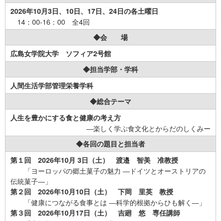
2026年10月3日、10日、17日、24日の各土曜日
14：00-16：00 全4回
◆会 場
広島女学院大学 ソフィア2号館
◆担当学部・学科
人間生活学部管理栄養学科
◆総合テーマ
人生を豊かにする食と健康の考え方
―楽しく学ぶ食文化とからだのしくみー
◆各回の題目と担当者
第１回 2026年10月 3日（土） 渡邉 智美 准教授
「ヨーロッパの郷土菓子の魅力 ―ドイツとオーストリアの
伝統菓子―」
第２回 2026年10月10日（土） 下岡 里英 教授
「健康につながる食事とは ―科学的根拠からひも解く―」
第３回 2026年10月17日（土） 吉廻 悠 専任講師