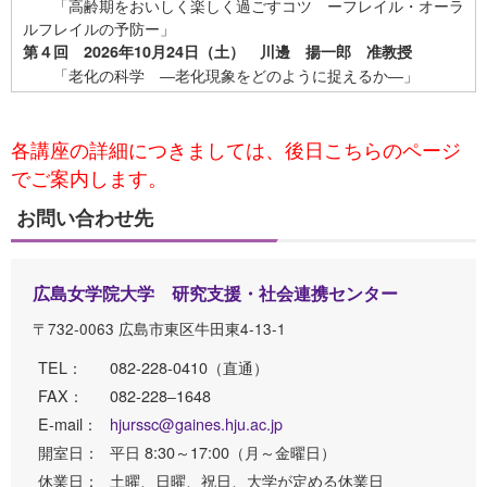
「高齢期をおいしく楽しく過ごすコツ ーフレイル・オーラ
ルフレイルの予防ー」
第４回 2026年10月24日（土） 川邊 揚一郎 准教授
「老化の科学 ―老化現象をどのように捉えるか―」
各講座の詳細につきましては、後日こちらのページ
でご案内します。
お問い合わせ先
広島女学院大学 研究支援・社会連携センター
〒732-0063 広島市東区牛田東4-13-1
TEL：
082-228-0410（直通）
FAX：
082-228‒1648
E-mail：
hjurssc@gaines.hju.ac.jp
開室日：
平日 8:30～17:00（月～金曜日）
休業日：
土曜、日曜、祝日、大学が定める休業日