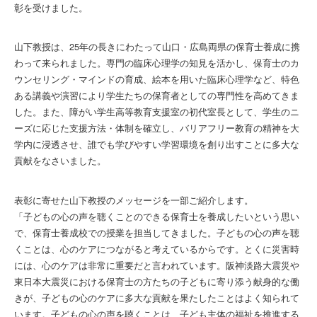
彰を受けました。
山下教授は、25年の長きにわたって山口・
広島両県の保育士養成に携
わって来られました。
専門の臨床心理学の知見を活かし、保育士のカ
ウンセリング・
マインドの育成、絵本を用いた臨床心理学など、
特色
ある講義や演習により学生たちの保育者としての専門性を高め
てきま
した。また、障がい学生高等教育支援室の初代室長として、
学生のニ
ーズに応じた支援方法・体制を確立し、
バリアフリー教育の精神を大
学内に浸透させ、
誰でも学びやすい学習環境を創り出すことに多大な
貢献をなさいま
した。
表彰に寄せた山下教授のメッセージを一部ご紹介します。
「
子どもの心の声を聴くことのできる保育士を養成したいという思い
で、保育士養成校での授業を担当してきました。
子どもの心の声を聴
くことは、
心のケアにつながると考えているからです。とくに災害時
には、
心のケアは非常に重要だと言われています。
阪神淡路大震災や
東日本大震災における保育士の方たちの子どもに
寄り添う献身的な働
きが、
子どもの心のケアに多大な貢献を果たしたことはよく知られて
いま
す。子どもの心の声を聴くことは、
子ども主体の福祉を推進する