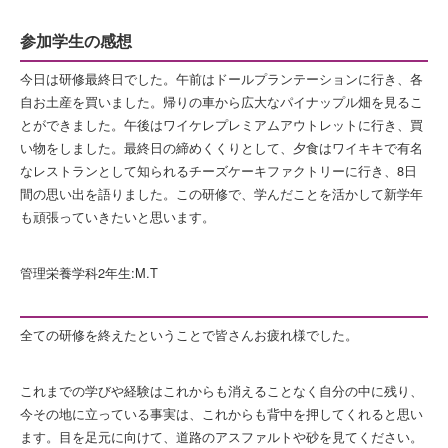
参加学生の感想
今日は研修最終日でした。午前はドールプランテーションに行き、各
自お土産を買いました。帰りの車から広大なパイナップル畑を見るこ
とができました。午後はワイケレプレミアムアウトレットに行き、買
い物をしました。最終日の締めくくりとして、夕食はワイキキで有名
なレストランとして知られるチーズケーキファクトリーに行き、8日
間の思い出を語りました。この研修で、学んだことを活かして新学年
も頑張っていきたいと思います。
管理栄養学科2年生:M.T
全ての研修を終えたということで皆さんお疲れ様でした。
これまでの学びや経験はこれからも消えることなく自分の中に残り、
今その地に立っている事実は、これからも背中を押してくれると思い
ます。目を足元に向けて、
道路のアスファルトや砂を見てください。