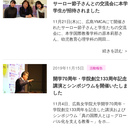
サーロー節子さんとの交流会に本学
学生が招待されました
11月21日(木)に、広島YMCAにて開催さ
れたサーロー節子さんと学生たちの交流
会に、本学国際教養学科の原本莉那さ
ん、幼児教育心理学科の岡田...
続きを読む ＞
2019年11月15日
活動報告
開学70周年・学院創立133周年記念
講演とシンポジウムを開催いたしま
した
11月4日、広島女学院大学開学70周年・
学院創立133周年を記念した講演および
シンポジウム「真の国際人とは～グロー
バル化を支える教養～」をホ...