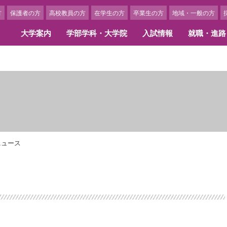
方
保護者の方
高校教員の方
在学生の方
卒業生の方
地域・一般の方
大学案内
学部学科・大学院
入試情報
就職・進路
学概要
部学科
職情報・キャリア支援
ャンパスカレンダー
携校・交流校一覧
3つのポリシー
大学院
内定者・卒業生からのメッ
学生生活
留学に関する費用・奨学金
アセスメント･ポリシー
換留学提携校紹介
留学体験談
長あいさつ
文学部 国際英語学科
職実績
ャンパスカレンダー
言語文化研究科
内定者メッセージ
クラブ・サークル
ローバル・アウトリーチ・プログラ
学内でできる国際交流活動
ディプロマ・ポリシー
島女学院大学の歩み
文学部 日本文化学科
職サポート・スケジュール
ベント紹介
人間生活学研究科
活躍する卒業生
アルバイト紹介
カリキュラム・ポリシー
学の精神
間生活学部 生活デザイン学科
ンターンシップ
博士学位論文
学生アルバイト求人申込につ
期プログラム（1学期以上）
アドミッション・ポリシー
画ギャラリー
間生活学部 管理栄養学科
ひとり暮らしを希望される方
期プログラム（1学期以内）
ニュース
アセスメント・ポリシー
間生活学部 児童教育学科
女学院の学食
育研究上の目的
リキュラム
キャンパスニュース
組織図
部・学科の人材養成に関する目的と
イフキャリア教育
美術館のキャンパスメンバー
育研究上の目的
学部学科・大学院構成
員一覧
保険制度
究科・専攻の人材養成に関する目的
事務組織図
教育研究上の目的