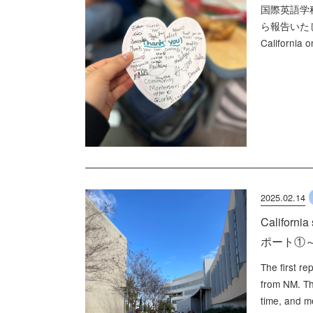
国際英語学
ら報告いたします。A
California o
2025.02.14
Califor
ポート①
The first r
from NM. Th
time, and me