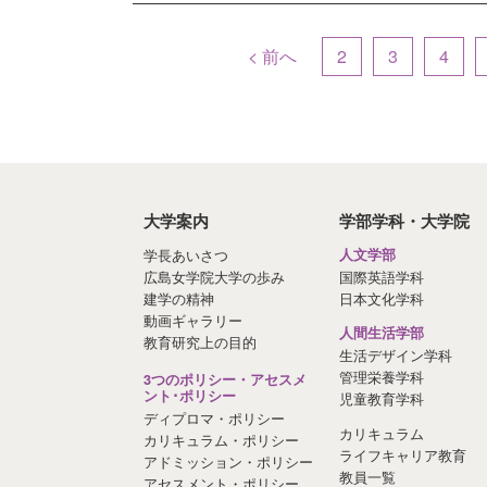
< 前へ
2
3
4
大学案内
学部学科・大学院
学長あいさつ
人文学部
広島女学院大学の歩み
国際英語学科
建学の精神
日本文化学科
動画ギャラリー
人間生活学部
教育研究上の目的
生活デザイン学科
管理栄養学科
3つのポリシー・アセスメ
ント･ポリシー
児童教育学科
ディプロマ・ポリシー
カリキュラム
カリキュラム・ポリシー
ライフキャリア教育
アドミッション・ポリシー
教員一覧
アセスメント・ポリシー