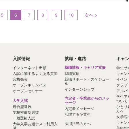
5
6
7
8
9
10
次へ >
入試情報
就職・進路
キャ
インターネット出願
就職情報・キャリア支援
学生サ
入試に関するよくある質問
就職実績
キャン
合格発表
就職サポート・スケジュー
イベン
ル
オープンキャンパス
クラブ
インターンシップ
オープンセミナー
アルバ
学生ア
内定者・卒業生からのメッ
大学入試
ついて
セージ
総合型選抜
ひとり
内定者メッセージ
方へ
学校推薦型選抜
活躍する卒業生
女学院
一般選抜入試
キャン
採用担当の方へ
大学入学共通テスト利用入
試
美術館