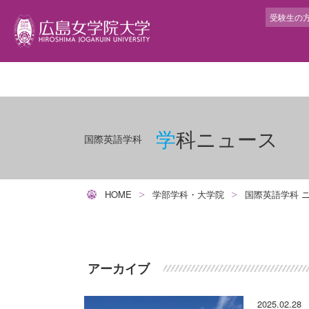
受験生の
学生サポート
大
学
就
キ
提
交
トータル型サポート
学
人
就
キ
学科ニュース
グ
国際英語学科
アカデミック・サポート・センター
広
人
就
イ
ム
ボランティアセンター
建
人
イ
長
障がい学生高等教育支援室
動
人
短
HOME
学部学科・大学院
国際英語学科 
ハラスメント相談
人
教
健康管理センター
カ
学
カウンセリングルーム
ラ
教
アーカイブ
宗教センター
教
研
と
2025.02.28