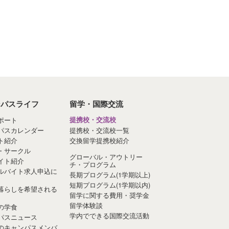
ンパスライフ
留学・国際交流
ポート
提携校・交流校
パスカレンダー
提携校・交流校一覧
ト紹介
交換留学提携校紹介
・サークル
グローバル・アウトリー
イト紹介
チ・プログラム
ルバイト求人申込に
長期プログラム(1学期以上)
短期プログラム(1学期以内)
暮らしを希望される
留学に関する費用・奨学金
留学体験談
の学食
学内でできる国際交流活動
パスニュース
のキャンパスメンバ