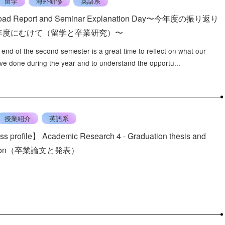
留学
海外研修
英語系
road Report and Seminar Explanation Day〜今年度の振り返り
年度にむけて（留学と卒業研究）〜
 end of the second semester is a great time to reflect on what our
ve done during the year and to understand the opportu...
授業紹介
英語系
s profile】 Academic Research 4 - Graduation thesis and
tation（卒業論文と発表）