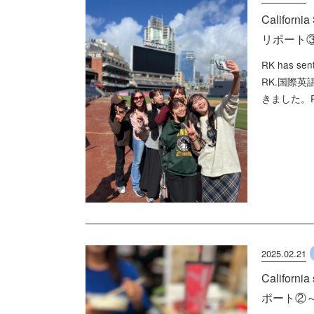
Califor
リポート
RK has sent
RK.国際英語
きました。PE
2025.02.21
Califor
ポート②