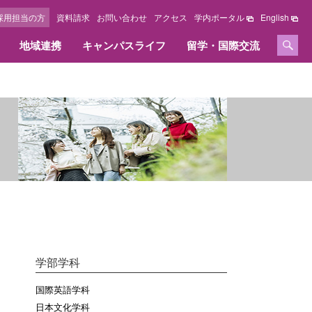
採用担当の方
資料請求
お問い合わせ
アクセス
学内ポータル
English
地域連携
キャンパスライフ
留学・国際交流
セージ
情報公開
学位、免許および資格
採用担当の方へ
施設紹介
国際交流センター
オリジナルサイト
教育情報の公表
取得できる学位、免許および資格
採用担当の方へ
キャンパスマップ
教職課程の情報の公表
資格内容
キャンパス周辺ガイド
いて
資格取得実績
図書館
大学の評価・取り組み
へ
図書館オリジナルサイト
設置認可申請書・設置届出書
総合研究所オリジナルサイト
履行状況報告書及び
学費等納入金・奨学金
改善意見等対応状況報告書
ズ
FDに関する活動
学部学科
学費等納入金
点検・評価
社会人学生学費等納入方法
国際英語学科
採用情報
日本文化学科
奨学金・教育ローン