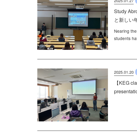
2025.01.27
Study Ab
と新しい
Nearing the
students ha
2025.01.20
【KEG clas
presen