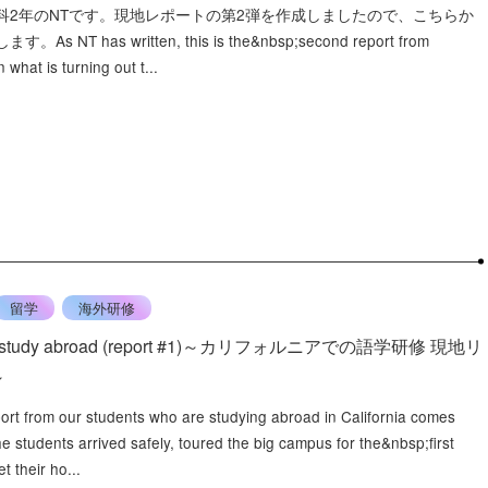
科2年のNTです。現地レポートの第2弾を作成しましたので、こちらか
s NT has written, this is the&nbsp;second report from
n what is turning out t...
留学
海外研修
nia study abroad (report #1)～カリフォルニアでの語学研修 現地リ
～
eport from our students who are studying abroad in California comes
e students arrived safely, toured the big campus for the&nbsp;first
t their ho...